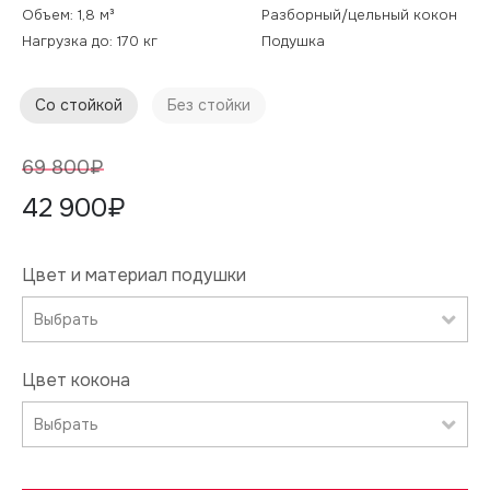
Объем: 1,8 м³
Разборный/цельный кокон
Нагрузка до: 170 кг
Подушка
Со стойкой
Без стойки
69 800₽
63 800₽
42 900₽
37900₽
Цвет и материал подушки
Цвет и материал подушки
Выбрать
Выбрать
Цвет кокона
Цвет кокона
Выбрать
Выбрать